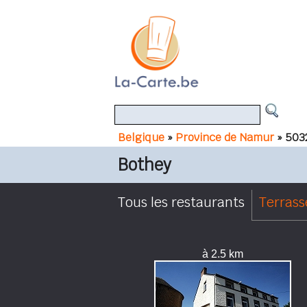
Belgique
»
Province de Namur
» 503
Bothey
Tous les restaurants
Terrass
à 2.5 km