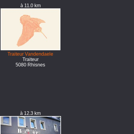
à 11.0 km
Traiteur Vandendaele
Traiteur
5080 Rhisnes
à 12.3 km