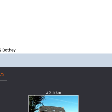
2 Bothey
es
à 2.5 km