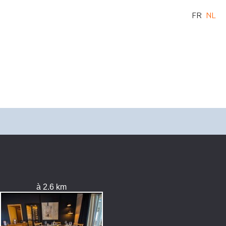
FR
NL
à 2.6 km