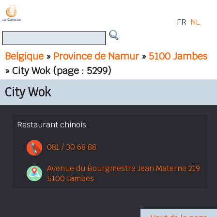
FR
NL
Belgique
»
Province de Namur
»
5100 Jambes
» City Wok
(page : 5299)
City Wok
Restaurant chinois
081 / 30 68 88
Avenue du Bourgmestre Jean Materne 219
5100 Jambes