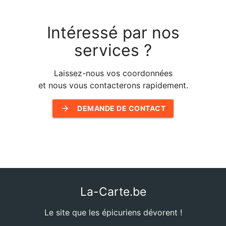
Intéressé par nos
services ?
Laissez-nous vos coordonnées
et nous vous contacterons rapidement.
arrow_forward
DEMANDE DE CONTACT
La-Carte.be
Le site que les épicuriens dévorent !