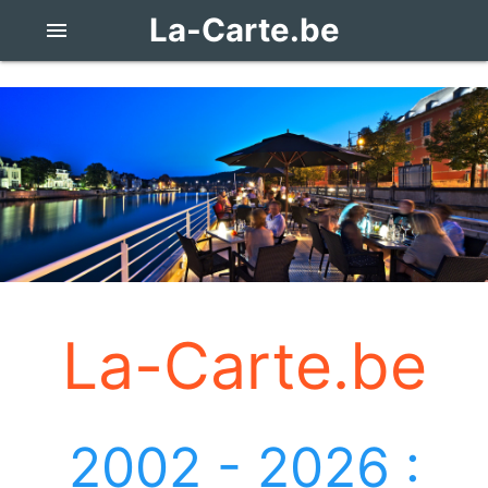
La-Carte.be
menu
La-Carte.be
2002 - 2026 :