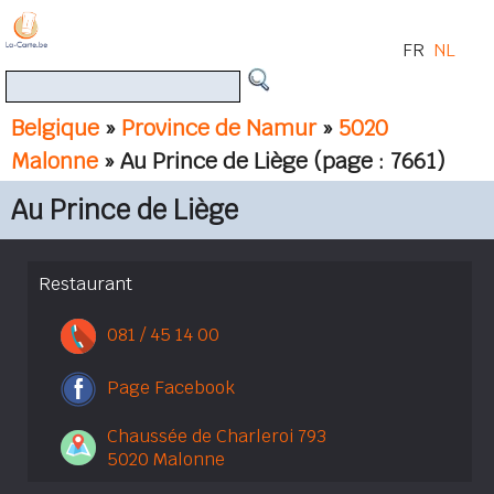
FR
NL
Belgique
»
Province de Namur
»
5020
Malonne
» Au Prince de Liège
(page : 7661)
Au Prince de Liège
Restaurant
081 / 45 14 00
Page Facebook
Chaussée de Charleroi 793
5020 Malonne