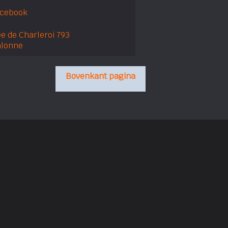
acebook
e de Charleroi 793
alonne
Bovenkant pagina