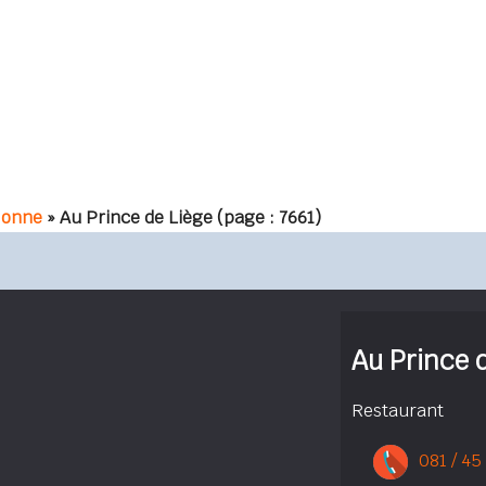
lonne
» Au Prince de Liège
(page : 7661)
Au Prince 
Restaurant
081 / 45