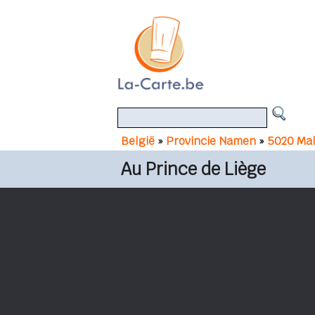
België
»
Provincie Namen
»
5020 Ma
Au Prince de Liège