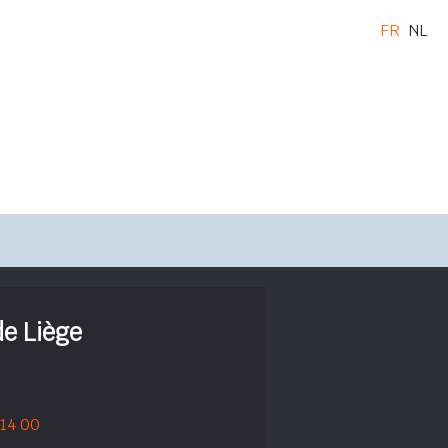
FR
NL
de Liège
 14 00