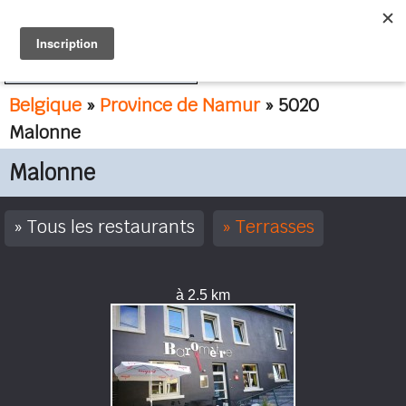
FR
NL
Belgique
»
Province de Namur
» 5020
Malonne
Malonne
Tous les restaurants
Terrasses
à 2.5 km