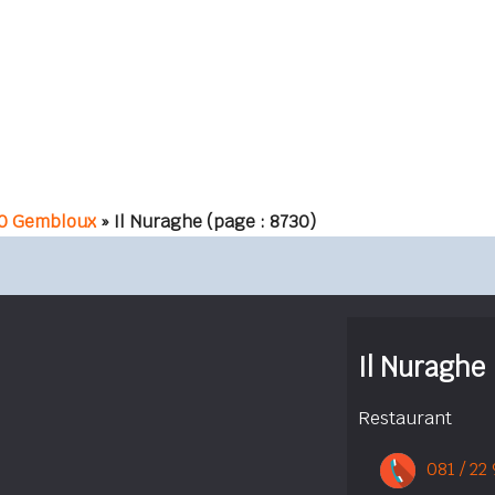
0 Gembloux
» Il Nuraghe
(page : 8730)
Il Nuraghe
Restaurant
081 / 22