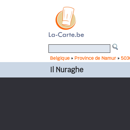
Belgique
»
Province de Namur
»
503
Il Nuraghe