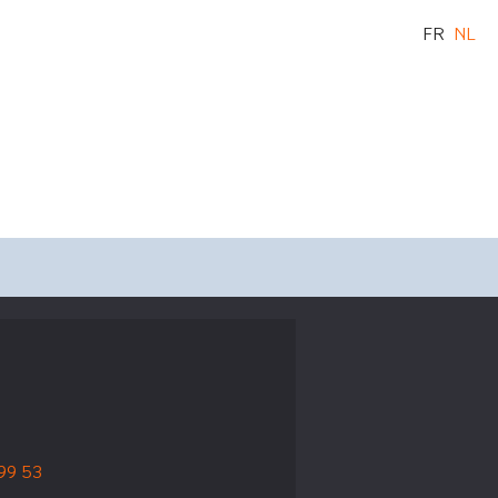
FR
NL
 99 53