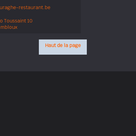
uraghe-restaurant.be
o Toussaint 10
embloux
Haut de la page