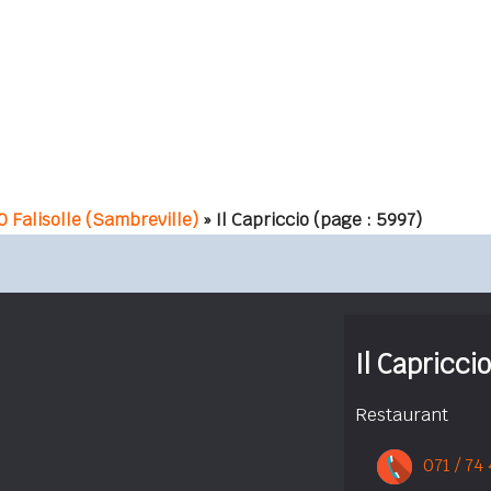
 Falisolle (Sambreville)
» Il Capriccio
(page : 5997)
Il Capriccio
Restaurant
071 / 74 