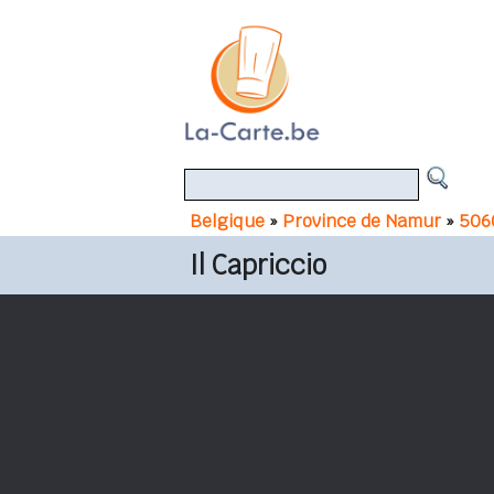
Belgique
»
Province de Namur
»
5060
Il Capriccio