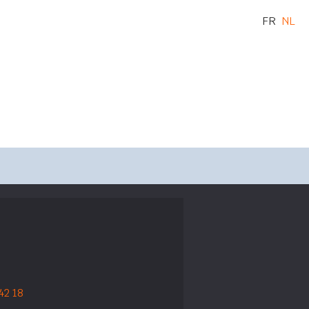
FR
NL
42 18