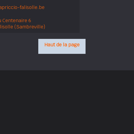
priccio-falisolle.be
u Centenaire 6
isolle (Sambreville)
Haut de la page