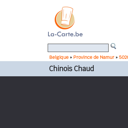
Belgique
»
Province de Namur
»
502
Chinois Chaud