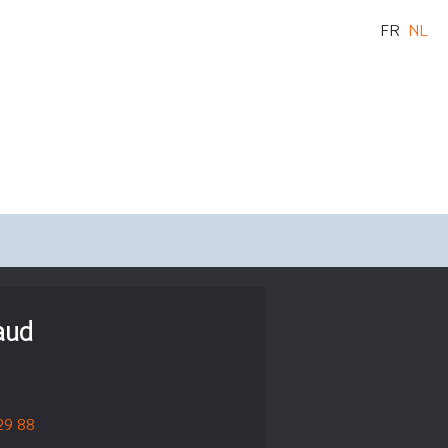
FR
NL
aud
 29 88