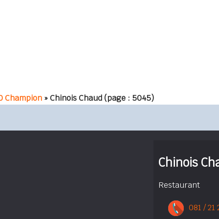
0 Champion
» Chinois Chaud
(page : 5045)
Chinois Ch
Restaurant
081 / 21