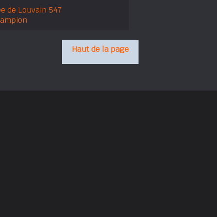
e de Louvain 547
hampion
Haut de la page