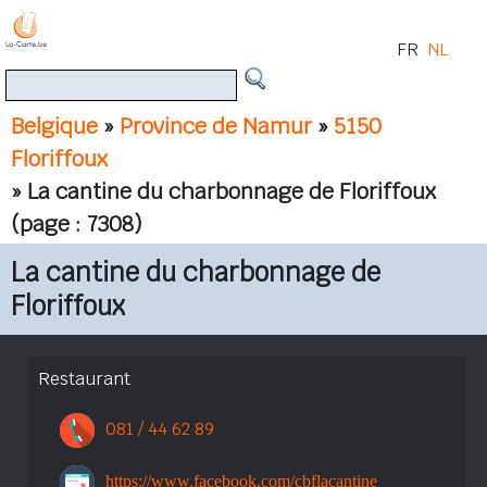
FR
NL
Belgique
»
Province de Namur
»
5150
Floriffoux
» La cantine du charbonnage de Floriffoux
(page : 7308)
La cantine du charbonnage de
Floriffoux
Restaurant
081 / 44 62 89
https://www.facebook.com/cbflacantine