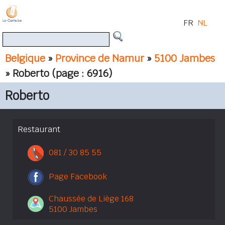
FR
NL
Belgique
»
Province de Namur
»
5100 Jambes
» Roberto
(page : 6916)
Roberto
Restaurant
081 / 30 85 55
Page Facebook
Chaussée de Liège 168
5100 Jambes