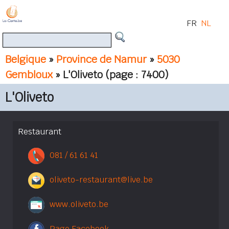
FR
NL
Belgique
»
Province de Namur
»
5030
Gembloux
» L'Oliveto
(page : 7400)
L'Oliveto
Restaurant
081 / 61 61 41
oliveto-restaurant@live.be
www.oliveto.be
Page Facebook