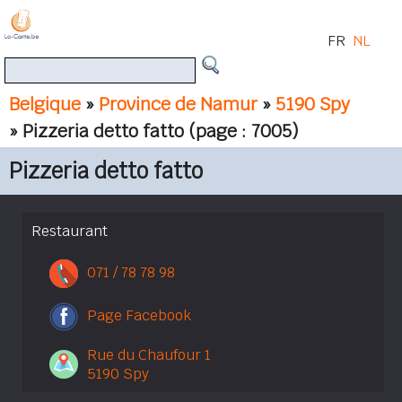
FR
NL
Belgique
»
Province de Namur
»
5190 Spy
» Pizzeria detto fatto
(page : 7005)
Pizzeria detto fatto
Restaurant
071 / 78 78 98
Page Facebook
Rue du Chaufour 1
5190 Spy