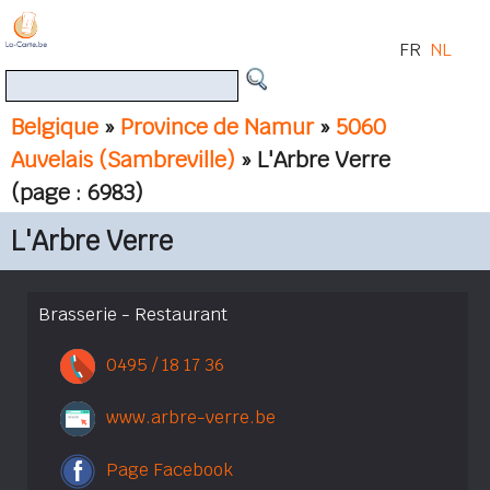
FR
NL
Belgique
»
Province de Namur
»
5060
Auvelais (Sambreville)
» L'Arbre Verre
(page : 6983)
L'Arbre Verre
Brasserie - Restaurant
0495 / 18 17 36
www.arbre-verre.be
Page Facebook