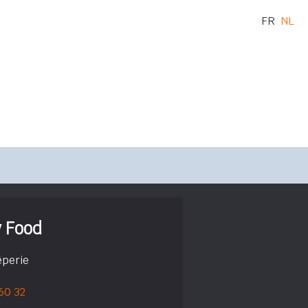
FR
NL
 Food
êperie
 60 32