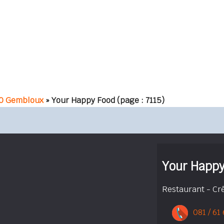
0 Gembloux
» Your Happy Food
(page : 7115)
Your Happy
Restaurant - Cr
081 / 61