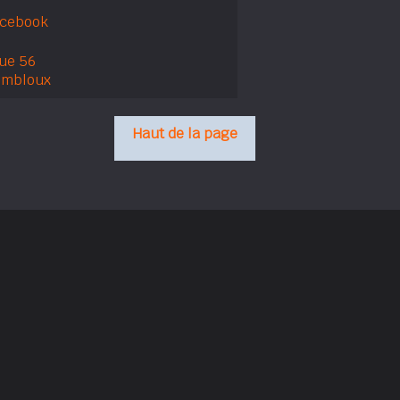
acebook
ue 56
embloux
Haut de la page