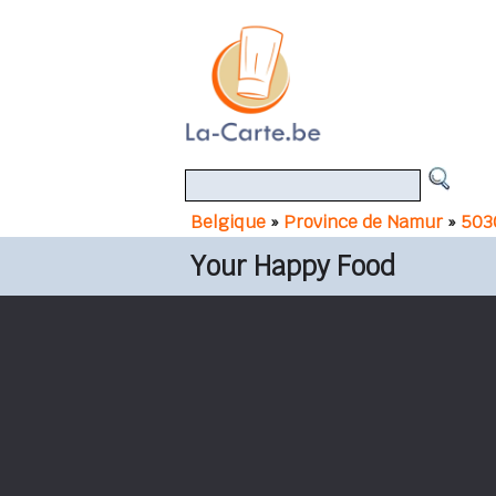
Belgique
»
Province de Namur
»
503
Your Happy Food