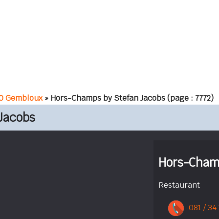
0 Gembloux
» Hors-Champs by Stefan Jacobs
(page : 7772)
Jacobs
Hors-Cham
Restaurant
081 / 34