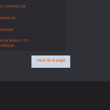
rs-champs.be
hamps.be
acebook
e de Wavre 170
embloux
Haut de la page