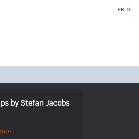
FR
NL
ps by Stefan Jacobs
 10 97