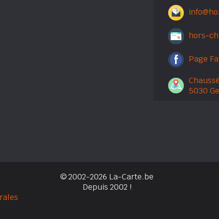
info@ho
hors-c
Page F
Chaussé
5030 G
© 2002-2026 La-Carte.be
Depuis 2002 !
rales