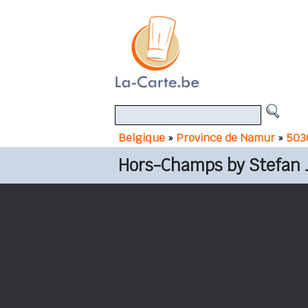
Belgique
»
Province de Namur
»
503
Hors-Champs by Stefan 