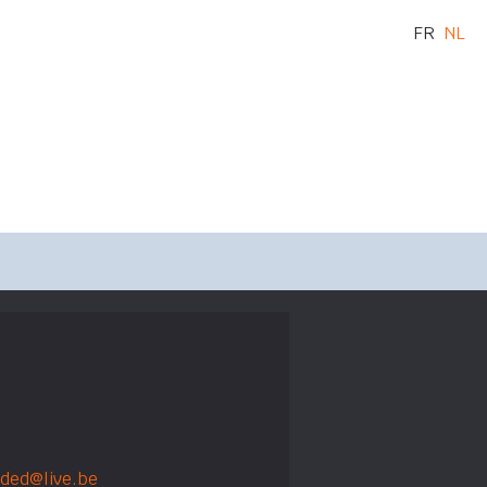
FR
NL
ded@live.be