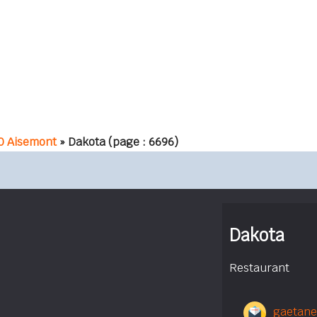
0 Aisemont
» Dakota
(page : 6696)
Dakota
Restaurant
gaetane