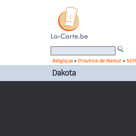
Belgique
»
Province de Namur
»
507
Dakota