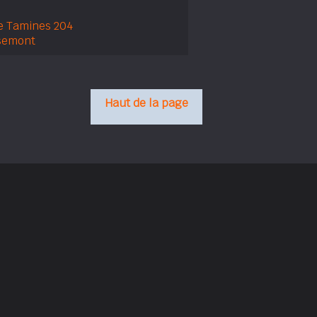
e Tamines 204
semont
Haut de la page