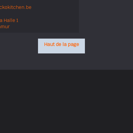
kokitchen.be
a Halle 1
amur
Haut de la page