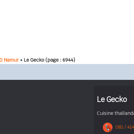
0 Namur
» Le Gecko
(page : 6944)
Le Gecko
Cuisine thaïland
081 / 41