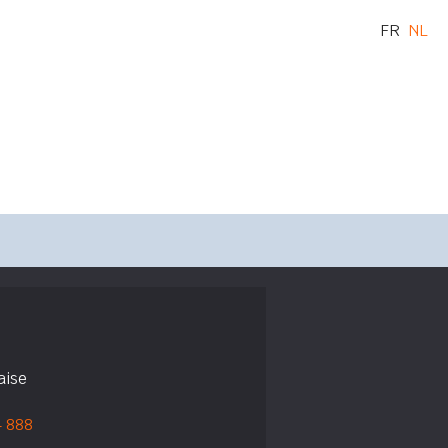
FR
NL
aise
4 888