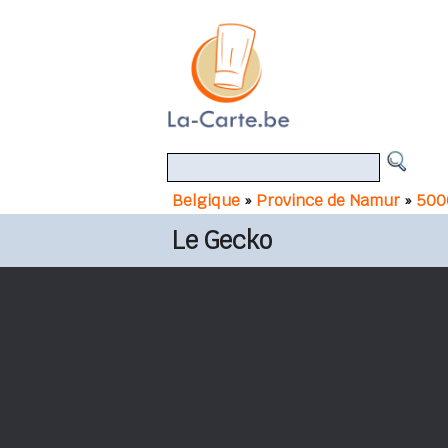
Belgique
»
Province de Namur
»
500
Le Gecko