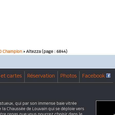
0 Champion
» Altezza
(page : 6844)
et cartes
Réservation
Photos
Facebook
stueux, qui par son immense baie vitrée
e la Chaussée de Louvain qui se déploie vers
otre repas que vous pourrez choisir dans le