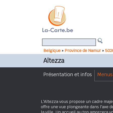
Belgique
»
Province de Namur
»
502
Altezza
Présentation et infos
Menus 
L'Altezza vous propose un cadre maje
offre une vue plongeante dans l'axe d
la ville. Un accueil au top amorcera v