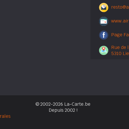
resto@a
www.ai
Page F
Rue de l
5310 Li
© 2002-2026 La-Carte.be
Depuis 2002 !
rales