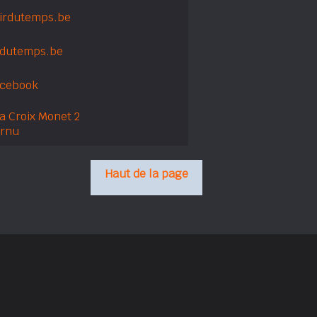
irdutemps.be
rdutemps.be
acebook
a Croix Monet 2
ernu
Haut de la page