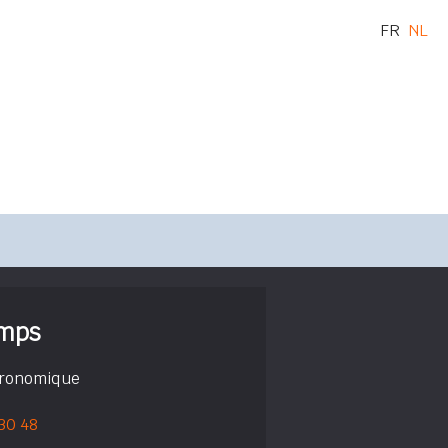
FR
NL
emps
tronomique
 30 48