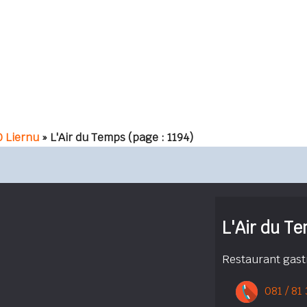
0 Liernu
» L'Air du Temps
(page : 1194)
L'Air du T
Restaurant gas
081 / 81