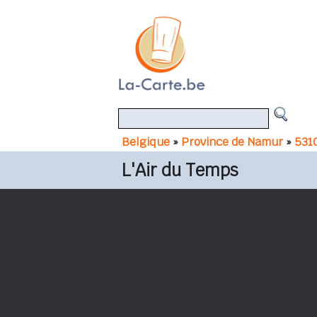
Belgique
»
Province de Namur
»
531
L'Air du Temps