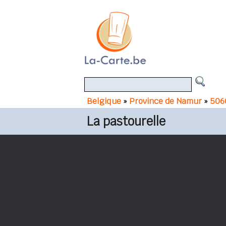
Belgique
»
Province de Namur
»
5060
La pastourelle