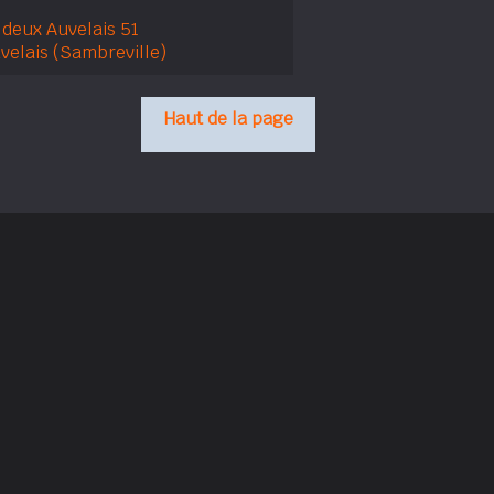
 deux Auvelais 51
velais (Sambreville)
Haut de la page