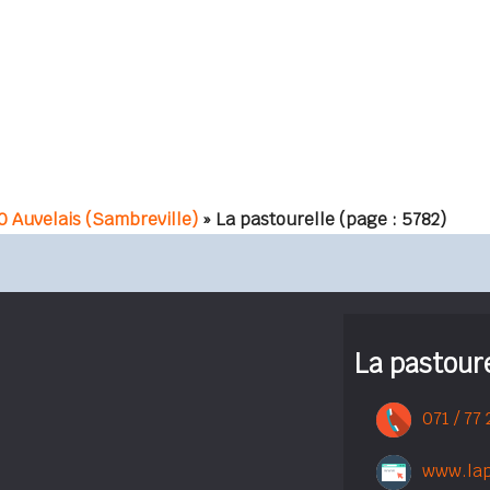
 Auvelais (Sambreville)
» La pastourelle
(page : 5782)
La pastoure
071 / 77 
www.lap