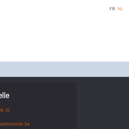
FR
NL
lle
26 32
astourelle.be