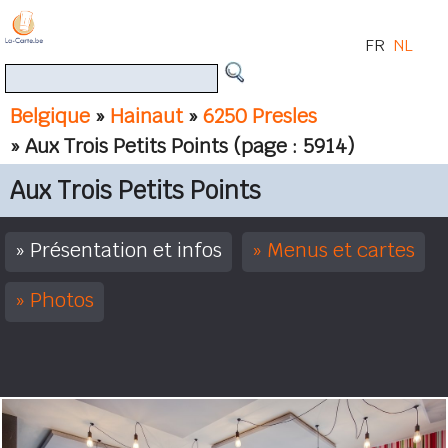
FR
NL
Belgique
»
Hainaut
»
6250 Presles
» Aux Trois Petits Points
(page : 5914)
Aux Trois Petits Points
Présentation et infos
Menus et cartes
Photos