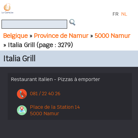
FR
NL
Belgique
»
Province de Namur
»
5000 Namur
» Italia Grill
(page : 3279)
Italia Grill
Restaurant italien - Pizzas à emporter
081 / 22 40 26
Place de la Station 14
5000 Namur