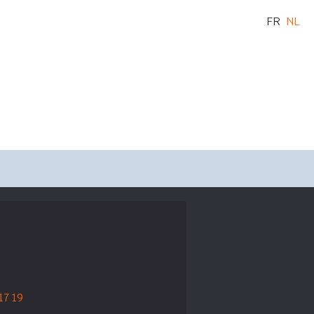
FR
NL
17 19