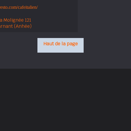
esto.com/cafeitalien/
a Molignée 121
rnant (Anhée)
Haut de la page