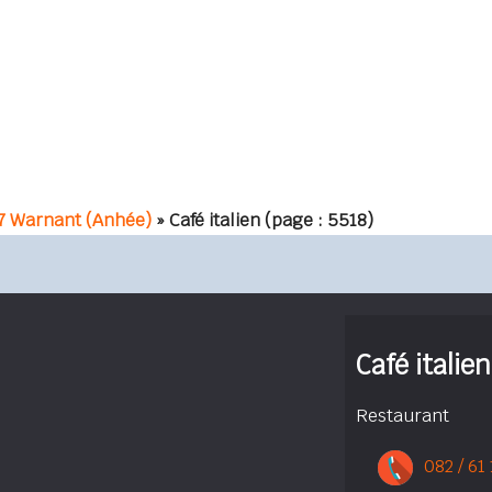
7 Warnant (Anhée)
» Café italien
(page : 5518)
Café italien
Restaurant
082 / 61 