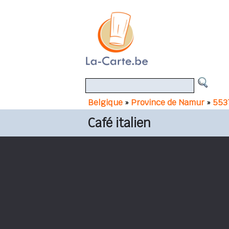
Belgique
»
Province de Namur
»
553
Café italien