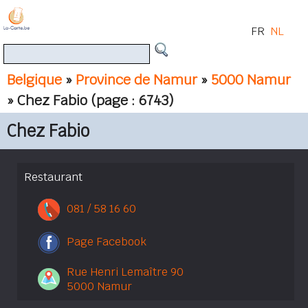
FR
NL
Belgique
»
Province de Namur
»
5000 Namur
» Chez Fabio
(page : 6743)
Chez Fabio
Restaurant
081 / 58 16 60
Page Facebook
Rue Henri Lemaître 90
5000 Namur