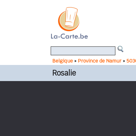
Belgique
»
Province de Namur
»
503
Rosalie