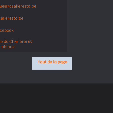
ue@rosalieresto.be
alieresto.be
acebook
e de Charleroi 69
embloux
Haut de la page