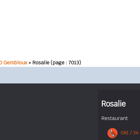
0 Gembloux
» Rosalie
(page : 7013)
Rosalie
Restaurant
081 / 34