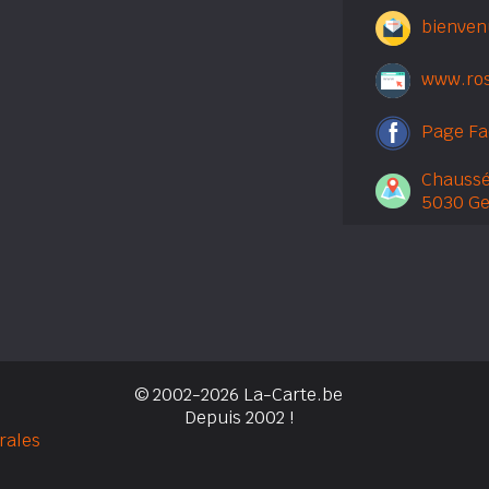
bienven
www.ros
Page F
Chaussé
5030 G
© 2002-2026 La-Carte.be
Depuis 2002 !
rales