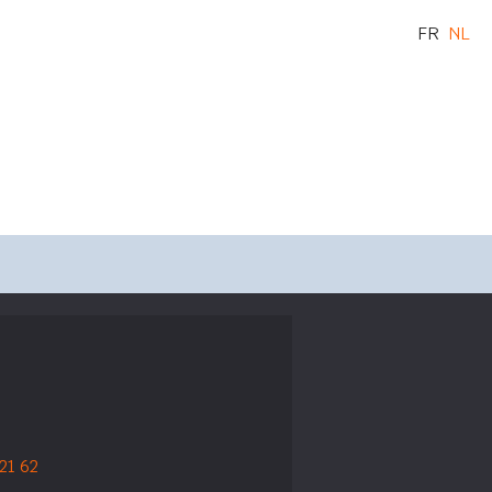
FR
NL
 21 62