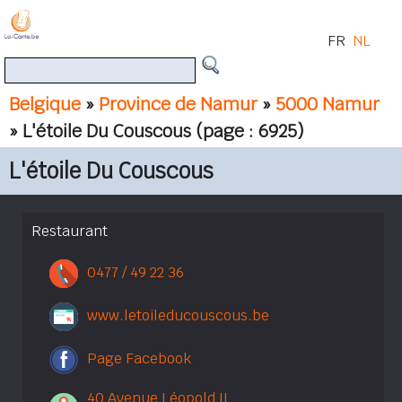
FR
NL
Belgique
»
Province de Namur
»
5000 Namur
» L'étoile Du Couscous
(page : 6925)
L'étoile Du Couscous
Restaurant
0477 / 49 22 36
www.letoileducouscous.be
Page Facebook
40 Avenue Léopold II