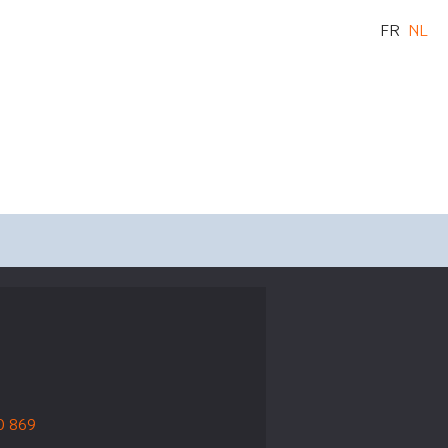
FR
NL
0 869