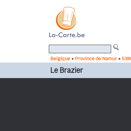
Belgique
»
Province de Namur
»
538
Le Brazier