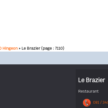
0 Hingeon
» Le Brazier
(page : 7110)
Le Brazier
Restaurant
081 / 34