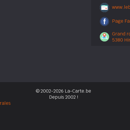
www.leb
Page F
Grand r
5380 Hi
© 2002-2026 La-Carte.be
Depuis 2002 !
rales