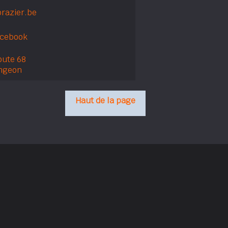
razier.be
acebook
oute 68
ngeon
Haut de la page