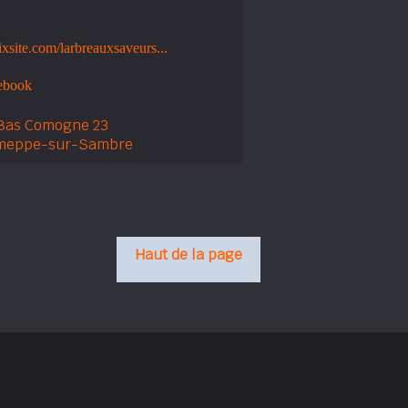
xsite.com/larbreauxsaveurs...
ebook
Bas Comogne 23
emeppe-sur-Sambre
Haut de la page