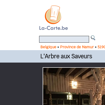
Belgique
»
Province de Namur
»
519
L'Arbre aux Saveurs