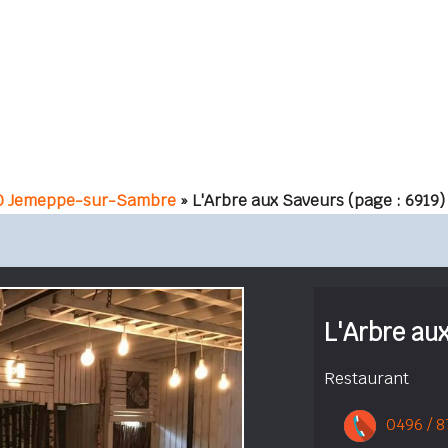
0 Jemeppe-sur-Sambre
» L'Arbre aux Saveurs
(page : 6919)
L'Arbre au
Restaurant
0496 / 8