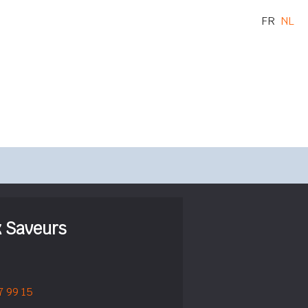
FR
NL
x Saveurs
7 99 15