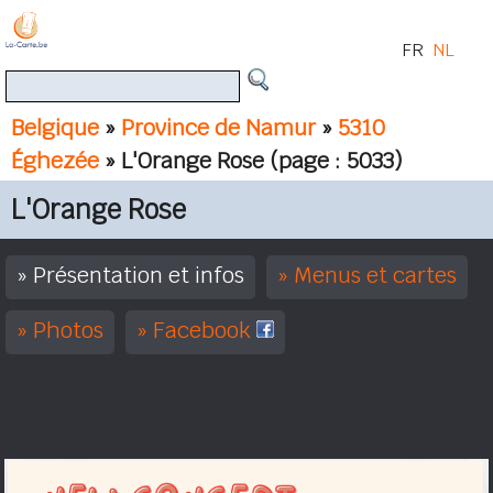
FR
NL
Belgique
»
Province de Namur
»
5310
Éghezée
» L'Orange Rose
(page : 5033)
L'Orange Rose
Présentation et infos
Menus et cartes
Photos
Facebook