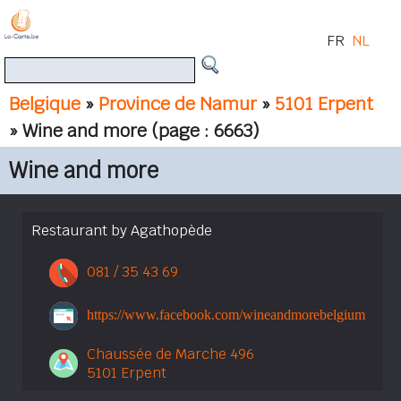
FR
NL
Belgique
»
Province de Namur
»
5101 Erpent
» Wine and more
(page : 6663)
Wine and more
Restaurant by Agathopède
081 / 35 43 69
https://www.facebook.com/wineandmorebelgium
Chaussée de Marche 496
5101 Erpent