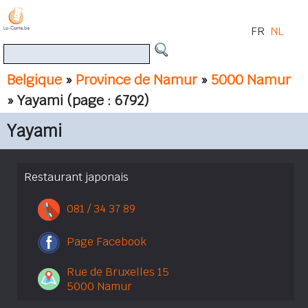
FR
NL
Belgique
»
Province de Namur
»
5000 Namur
» Yayami
(page : 6792)
Yayami
Restaurant japonais
081 / 34 37 89
Page Facebook
Rue de Bruxelles 15
5000 Namur