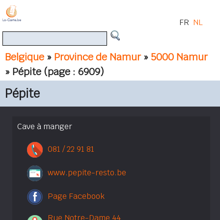
FR
NL
Belgique
»
Province de Namur
»
5000 Namur
» Pépite
(page : 6909)
Pépite
Cave à manger
081 / 22 91 81
www.pepite-resto.be
Page Facebook
Rue Notre-Dame 44