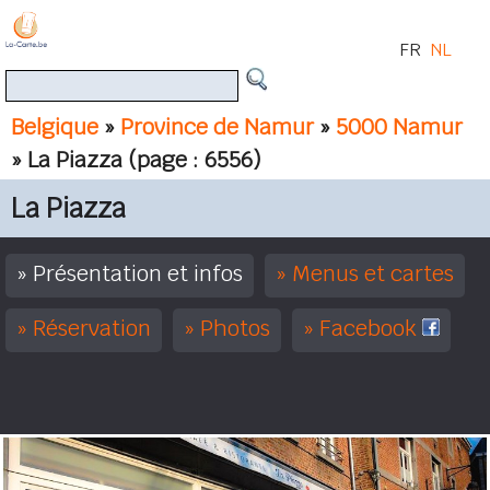
FR
NL
Belgique
»
Province de Namur
»
5000 Namur
» La Piazza
(page : 6556)
La Piazza
Présentation et infos
Menus et cartes
Réservation
Photos
Facebook