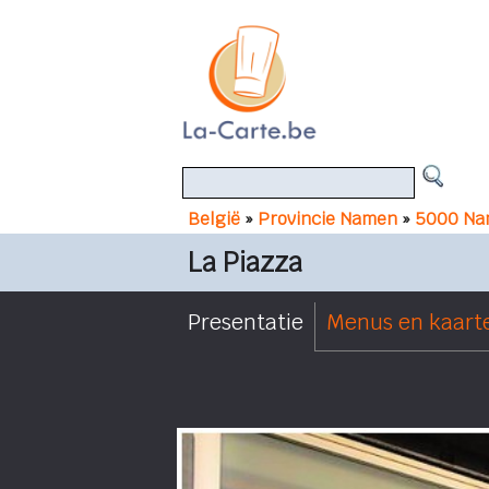
België
»
Provincie Namen
»
5000 Na
La Piazza
Presentatie
Menus en kaart