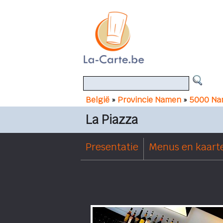
België
»
Provincie Namen
»
5000 Na
La Piazza
Presentatie
Menus en kaart