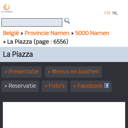
FR
NL
België
»
Provincie Namen
»
5000 Namen
» La Piazza
(page : 6556)
La Piazza
Presentatie
Menus en kaarten
Reservatie
Foto's
Facebook