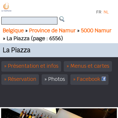
FR
NL
Belgique
»
Province de Namur
»
5000 Namur
» La Piazza
(page : 6556)
La Piazza
Présentation et infos
Menus et cartes
Réservation
Photos
Facebook