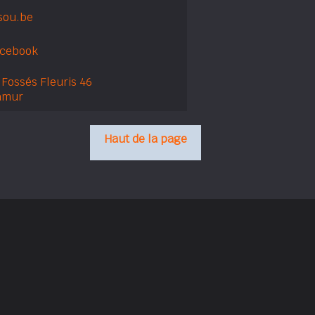
isou.be
acebook
Fossés Fleuris 46
amur
Haut de la page