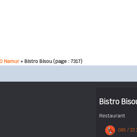
0 Namur
» Bistro Bisou
(page : 7317)
Bistro Biso
Restaurant
081 / 22