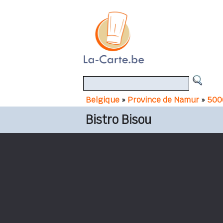
Belgique
»
Province de Namur
»
500
Bistro Bisou