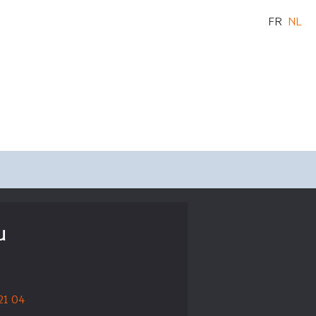
FR
NL
u
 21 04