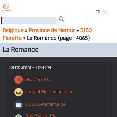
FR
NL
Belgique
»
Province de Namur
»
5150
Floreffe
» La Romance
(page : 4865)
La Romance
Restaurant - Taverne
081 / 44 69 66
contact@la-romance.be
www.la-romance.be
Rue Riverre 104