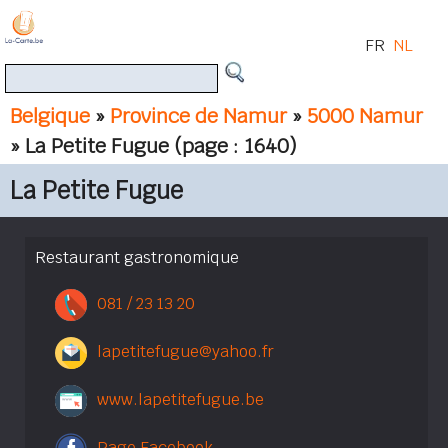
FR
NL
Belgique
»
Province de Namur
»
5000 Namur
» La Petite Fugue
(page : 1640)
La Petite Fugue
Restaurant gastronomique
081 / 23 13 20
lapetitefugue@yahoo.fr
www.lapetitefugue.be
Page Facebook