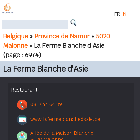
FR
NL
Belgique
»
Province de Namur
»
5020
Malonne
» La Ferme Blanche d'Asie
(page : 6974)
La Ferme Blanche d'Asie
Restaurant
081 / 44 64 89
www.lafermeblanchedasie.be
Allée de la Maison Blanche
5020 Malonne