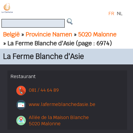
FR
NL
België
»
Provincie Namen
»
5020 Malonne
» La Ferme Blanche d'Asie
(page : 6974)
La Ferme Blanche d'Asie
Restaurant
081 / 44 64 89
www.lafermeblanchedasie.be
Allée de la Maison Blanche
5020 Malonne