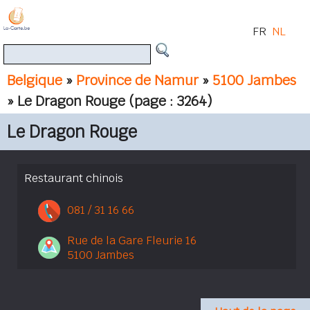
FR
NL
Belgique
»
Province de Namur
»
5100 Jambes
» Le Dragon Rouge
(page : 3264)
Le Dragon Rouge
Restaurant chinois
081 / 31 16 66
Rue de la Gare Fleurie 16
5100 Jambes