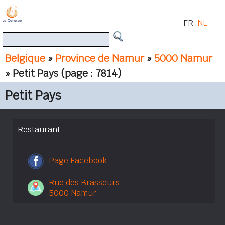
FR
NL
Belgique
»
Province de Namur
»
5000 Namur
» Petit Pays
(page : 7814)
Petit Pays
Restaurant
Page Facebook
Rue des Brasseurs
5000 Namur