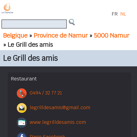
FR
NL
Belgique
»
Province de Namur
»
5000 Namur
» Le Grill des amis
Le Grill des amis
Restaurant
0494 / 32 77 21
legrilldesamis@gmail.com
www.legrilldesamis.com
Page Facebook