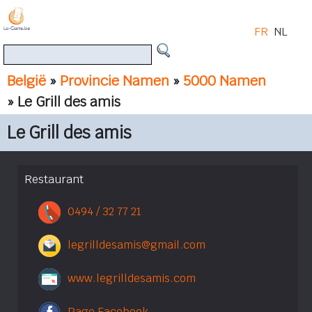
FR
NL
België
»
Provincie Namen
»
5000 Namen
» Le Grill des amis
Le Grill des amis
Restaurant
0494 / 32 77 21
legrilldesamis@gmail.com
www.legrilldesamis.com
Page Facebook