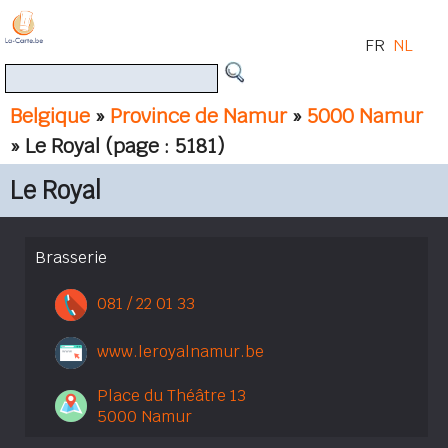
FR
NL
Belgique
»
Province de Namur
»
5000 Namur
» Le Royal
(page : 5181)
Le Royal
Brasserie
081 / 22 01 33
www.leroyalnamur.be
Place du Théâtre 13
5000 Namur