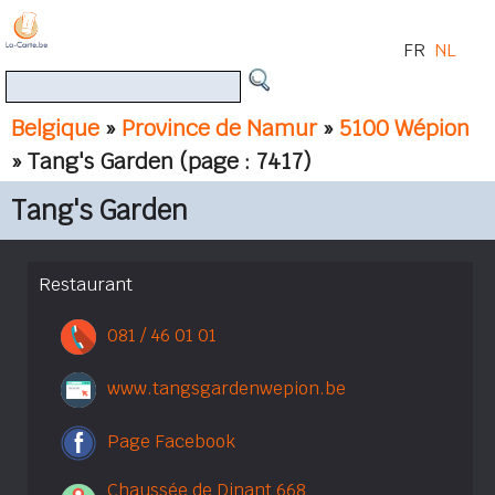
FR
NL
Belgique
»
Province de Namur
»
5100 Wépion
» Tang's Garden
(page : 7417)
Tang's Garden
Restaurant
081 / 46 01 01
www.tangsgardenwepion.be
Page Facebook
Chaussée de Dinant 668