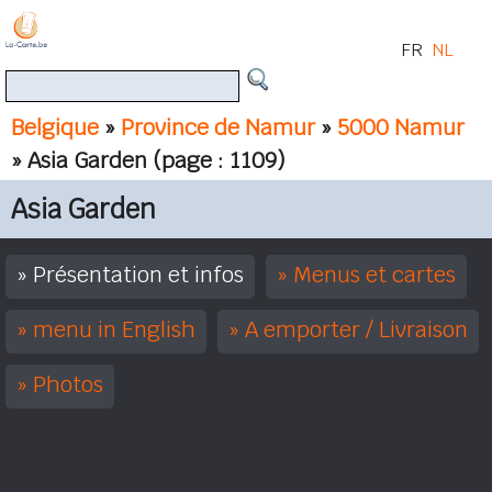
FR
NL
Belgique
»
Province de Namur
»
5000 Namur
» Asia Garden
(page : 1109)
Asia Garden
Présentation et infos
Menus et cartes
menu in English
A emporter / Livraison
Photos